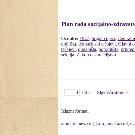
Plan rada socijalno-zdravstv
Oznake:
1947
,
briga o djeci
,
Centraln
dojilišta
,
domaćinski tečajevi
,
Glavni 
tečajevi
,
obdaništa
,
porodilišta
,
privred
sekcija
,
Zakon o starateljstvu
od 2
Sljedeća stranica
Izlazni formati
atom
,
dcmes-xml
,
json
,
omeka-xml
,
rs