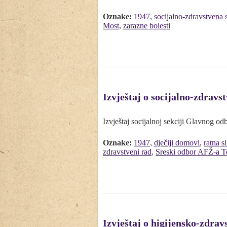
Oznake:
1947
,
socijalno-zdravstvena 
Most
,
zarazne bolesti
Izvještaj o socijalno-zdrav
Izvještaj socijalnoj sekciji Glavnog 
Oznake:
1947
,
dječiji domovi
,
ratna s
zdravstveni rad
,
Sreski odbor AFŽ-a Te
Izvještaj o higijensko-zdra