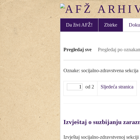
Da živi AFŽ!
Zbirke
Doku
Pregledaj sve
Pregledaj po oznaka
Oznake: socijalno-zdravstvena sekcija
od 2
Sljedeća stranica
Izvještaj o suzbijanju zarazn
Izvještaj socijalno-zdravstvenoj sekc