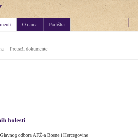
menti
O nama
Podrška
ma
Pretraži dokumente
ih bolesti
iji Glavnog odbora AFŽ-a Bosne i Hercegovine