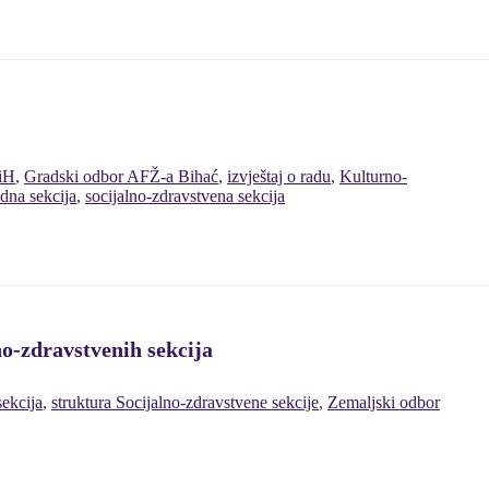
iH
,
Gradski odbor AFŽ-a Bihać
,
izvještaj o radu
,
Kulturno-
edna sekcija
,
socijalno-zdravstvena sekcija
no-zdravstvenih sekcija
sekcija
,
struktura Socijalno-zdravstvene sekcije
,
Zemaljski odbor