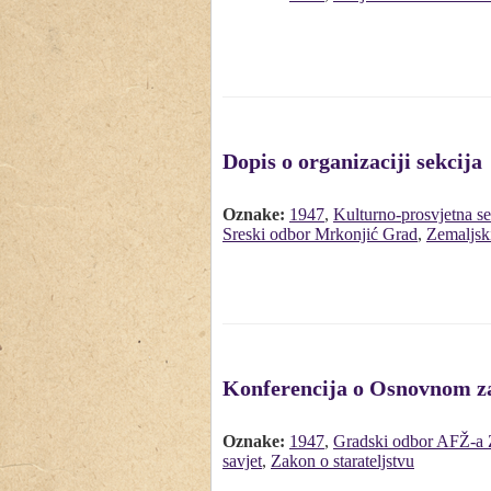
Dopis o organizaciji sekcija
Oznake:
1947
,
Kulturno-prosvjetna se
Sreski odbor Mrkonjić Grad
,
Zemaljsk
Konferencija o Osnovnom za
Oznake:
1947
,
Gradski odbor AFŽ-a 
savjet
,
Zakon o starateljstvu