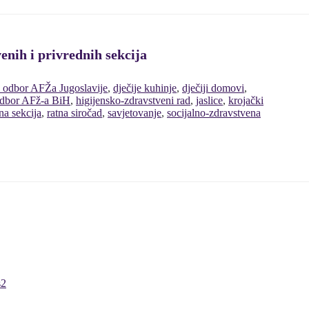
enih i privrednih sekcija
i odbor AFŽa Jugoslavije
,
dječije kuhinje
,
dječiji domovi
,
odbor AFž-a BiH
,
higijensko-zdravstveni rad
,
jaslice
,
krojački
na sekcija
,
ratna siročad
,
savjetovanje
,
socijalno-zdravstvena
s2