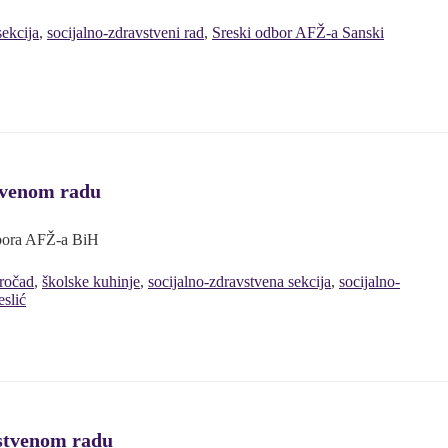
sekcija
,
socijalno-zdravstveni rad
,
Sreski odbor AFŽ-a Sanski
stvenom radu
odbora AFŽ-a BiH
iročad
,
školske kuhinje
,
socijalno-zdravstvena sekcija
,
socijalno-
slić
vstvenom radu