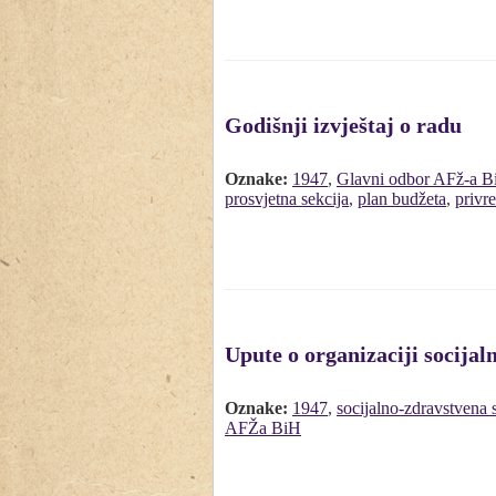
Godišnji izvještaj o radu
Oznake:
1947
,
Glavni odbor AFž-a B
prosvjetna sekcija
,
plan budžeta
,
privr
Upute o organizaciji socijal
Oznake:
1947
,
socijalno-zdravstvena 
AFŽa BiH