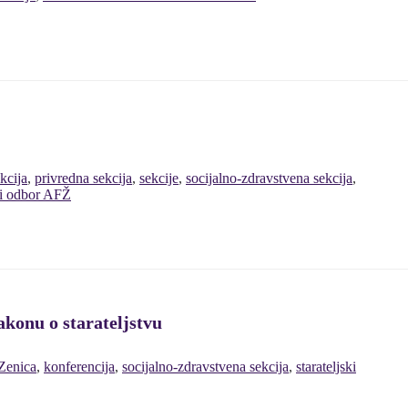
kcija
,
privredna sekcija
,
sekcije
,
socijalno-zdravstvena sekcija
,
i odbor AFŽ
konu o starateljstvu
Zenica
,
konferencija
,
socijalno-zdravstvena sekcija
,
starateljski