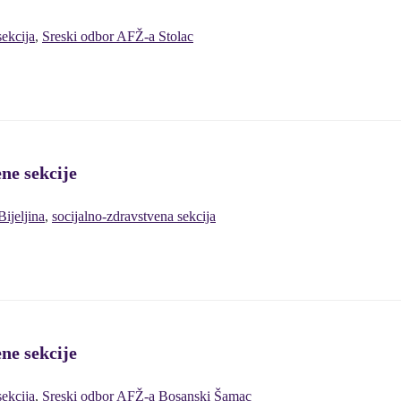
sekcija
,
Sreski odbor AFŽ-a Stolac
ene sekcije
ijeljina
,
socijalno-zdravstvena sekcija
ene sekcije
sekcija
,
Sreski odbor AFŽ-a Bosanski Šamac