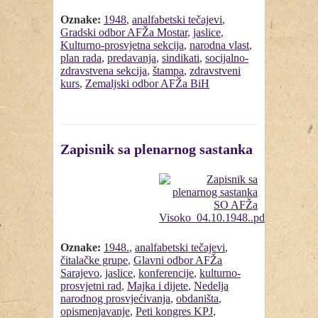
Oznake:
1948
,
analfabetski tečajevi
,
Gradski odbor AFŽa Mostar
,
jaslice
,
Kulturno-prosvjetna sekcija
,
narodna vlast
,
plan rada
,
predavanja
,
sindikati
,
socijalno-
zdravstvena sekcija
,
štampa
,
zdravstveni
kurs
,
Zemaljski odbor AFŽa BiH
Zapisnik sa plenarnog sastanka
Oznake:
1948.
,
analfabetski tečajevi
,
čitalačke grupe
,
Glavni odbor AFŽa
Sarajevo
,
jaslice
,
konferencije
,
kulturno-
prosvjetni rad
,
Majka i dijete
,
Nedelja
narodnog prosvjećivanja
,
obdaništa
,
opismenjavanje
,
Peti kongres KPJ
,