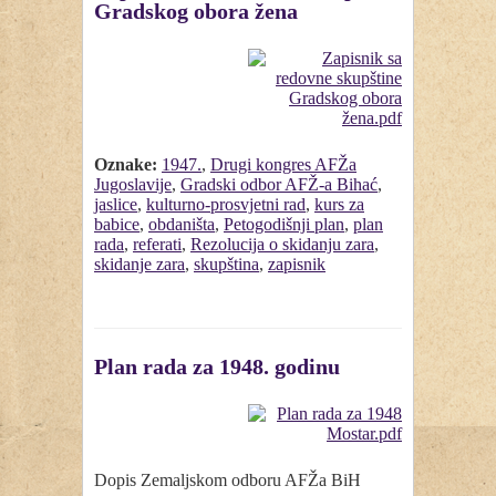
Gradskog obora žena
Oznake:
1947.
,
Drugi kongres AFŽa
Jugoslavije
,
Gradski odbor AFŽ-a Bihać
,
jaslice
,
kulturno-prosvjetni rad
,
kurs za
babice
,
obdaništa
,
Petogodišnji plan
,
plan
rada
,
referati
,
Rezolucija o skidanju zara
,
skidanje zara
,
skupština
,
zapisnik
Plan rada za 1948. godinu
Dopis Zemaljskom odboru AFŽa BiH