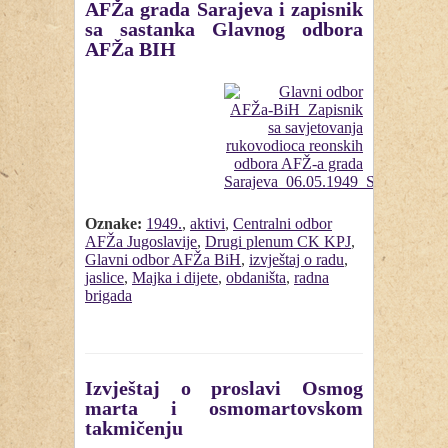
AFŽa grada Sarajeva i zapisnik
sa sastanka Glavnog odbora
AFŽa BIH
Oznake:
1949.
,
aktivi
,
Centralni odbor
AFŽa Jugoslavije
,
Drugi plenum CK KPJ
,
Glavni odbor AFŽa BiH
,
izvještaj o radu
,
jaslice
,
Majka i dijete
,
obdaništa
,
radna
brigada
Izvještaj o proslavi Osmog
marta i osmomartovskom
takmičenju