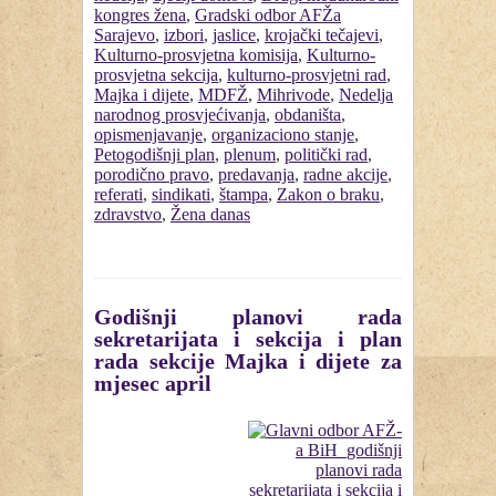
kongres žena
,
Gradski odbor AFŽa
Sarajevo
,
izbori
,
jaslice
,
krojački tečajevi
,
Kulturno-prosvjetna komisija
,
Kulturno-
prosvjetna sekcija
,
kulturno-prosvjetni rad
,
Majka i dijete
,
MDFŽ
,
Mihrivode
,
Nedelja
narodnog prosvjećivanja
,
obdaništa
,
opismenjavanje
,
organizaciono stanje
,
Petogodišnji plan
,
plenum
,
politički rad
,
porodično pravo
,
predavanja
,
radne akcije
,
referati
,
sindikati
,
štampa
,
Zakon o braku
,
zdravstvo
,
Žena danas
Godišnji planovi rada
sekretarijata i sekcija i plan
rada sekcije Majka i dijete za
mjesec april