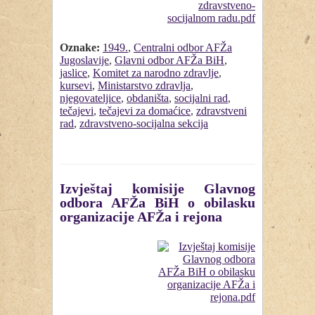
Oznake:
1949.
,
Centralni odbor AFŽa
Jugoslavije
,
Glavni odbor AFŽa BiH
,
jaslice
,
Komitet za narodno zdravlje
,
kursevi
,
Ministarstvo zdravlja
,
njegovateljice
,
obdaništa
,
socijalni rad
,
tečajevi
,
tečajevi za domaćice
,
zdravstveni
rad
,
zdravstveno-socijalna sekcija
Izvještaj komisije Glavnog
odbora AFŽa BiH o obilasku
organizacije AFŽa i rejona