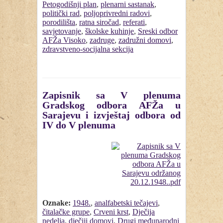
Petogodišnji plan
,
plenarni sastanak
,
politički rad
,
poljoprivredni radovi
,
porodilišta
,
ratna siročad
,
referati
,
savjetovanje
,
školske kuhinje
,
Sreski odbor
AFŽa Visoko
,
zadruge
,
zadružni domovi
,
zdravstveno-socijalna sekcija
Zapisnik sa V plenuma
Gradskog odbora AFŽa u
Sarajevu i izvještaj odbora od
IV do V plenuma
Oznake:
1948.
,
analfabetski tečajevi
,
čitalačke grupe
,
Crveni krst
,
Dječija
nedelja
,
dječiji domovi
,
Drugi međunarodni