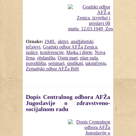
Oznake:
1949.
,
aktivi
,
analfabetski
tečajevi
,
Gradski odbor AFŽa Zenica
,
jaslice
,
konferencije
,
Majka i dijete
,
Nova
žena
,
obdaništa
,
Osmi mart
,
plan rada
,
porodilišta
,
seminari
,
sindikati
,
takmičenja
,
Zemaljski odbor AFŽa BiH
Dopis Centralnog odbora AFŽa
Jugoslavije o zdravstveno-
socijalnom radu