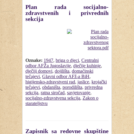
Plan rada socijalno-
zdravstvenih i privrednih
sekcija
Oznake:
1947
,
briga o djeci
,
Centralni
odbor AFŽa Jugoslavije
,
dječije kuhinje
,
dječiji domovi
,
dojilišta
,
domaćinski
tečajevi
,
Glavni odbor AFž-a BiH
,
higijensko-zdravstveni rad
,
jaslice
,
krojački
tečajevi
,
obdaništa
,
porodilišta
,
privredna
sekcija
,
ratna siročad
,
savjetovanje
,
socijalno-zdravstvena sekcija
,
Zakon o
starateljstvu
Zapisnik sa redovne skupštine