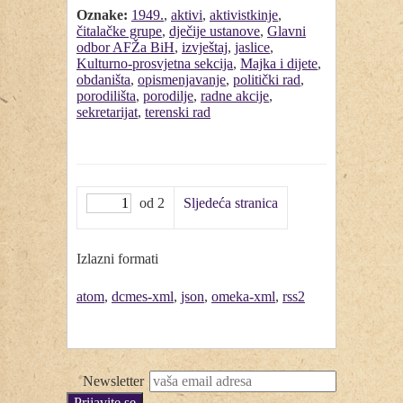
Oznake:
1949.
,
aktivi
,
aktivistkinje
,
čitalačke grupe
,
dječije ustanove
,
Glavni
odbor AFŽa BiH
,
izvještaj
,
jaslice
,
Kulturno-prosvjetna sekcija
,
Majka i dijete
,
obdaništa
,
opismenjavanje
,
politički rad
,
porodilišta
,
porodilje
,
radne akcije
,
sekretarijat
,
terenski rad
od 2
Sljedeća stranica
Izlazni formati
atom
,
dcmes-xml
,
json
,
omeka-xml
,
rss2
Newsletter