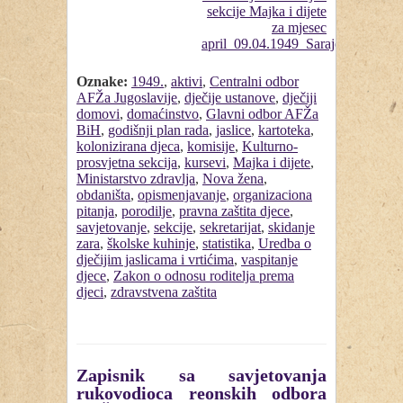
Oznake:
1949.
,
aktivi
,
Centralni odbor
AFŽa Jugoslavije
,
dječije ustanove
,
dječiji
domovi
,
domaćinstvo
,
Glavni odbor AFŽa
BiH
,
godišnji plan rada
,
jaslice
,
kartoteka
,
kolonizirana djeca
,
komisije
,
Kulturno-
prosvjetna sekcija
,
kursevi
,
Majka i dijete
,
Ministarstvo zdravlja
,
Nova žena
,
obdaništa
,
opismenjavanje
,
organizaciona
pitanja
,
porodilje
,
pravna zaštita djece
,
savjetovanje
,
sekcije
,
sekretarijat
,
skidanje
zara
,
školske kuhinje
,
statistika
,
Uredba o
dječijim jaslicama i vrtićima
,
vaspitanje
djece
,
Zakon o odnosu roditelja prema
djeci
,
zdravstvena zaštita
Zapisnik sa savjetovanja
rukovodioca reonskih odbora